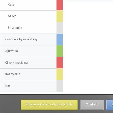
Kaše
Múky
Strúhanky
Ovocné a bylinné šťavy
Ajurveda
Čínska medicína
Kozmetika
Iné
Zdravie a krása - rady, tipy a triky
O celiakii
T