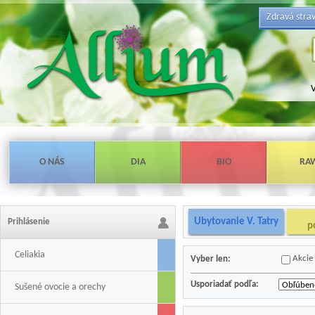
Zdravá stra
V
O NÁS
DIA
BIO
RA
Ubytovanie V. Tatry
Prihlásenie
p
Celiakia
Akcie
Vyber len:
Usporiadať podľa:
Sušené ovocie a orechy