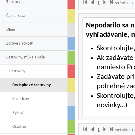
Tinktúry
1
stránka 1 z 
Čaje a káva
Nepodarilo sa n
Oleje
vyhľadávanie, 
Zdravé sladkosti
Skontrolujte
Ak zadávate c
Cestoviny, múka a kaše
namiesto Pr
Cestoviny
Zadávate pr
potrebné za
Bezlepkové cestoviny
Skontrolujte
Kukuričné
novinky...)
Ryžové
Ostatné
1
stránka 1 z 