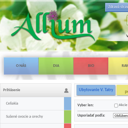
Zdravá stra
V
O NÁS
DIA
BIO
RA
Ubytovanie V. Tatry
Prihlásenie
p
Celiakia
Akcie
Vyber len:
Usporiadať podľa:
Sušené ovocie a orechy