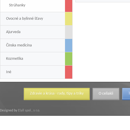
Strúhanky
Ovocné a bylinné šťavy
Ajurveda
Čínska medicína
Kozmetika
Iné
Zdravie a krása - rady, tipy a triky
O celiakii
T
Designed by
Elall spol., s r.o.