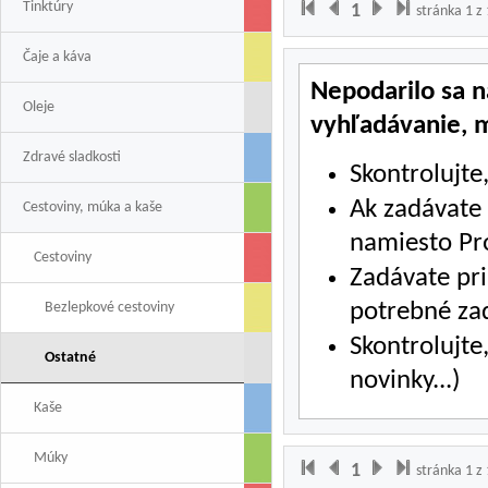
Tinktúry
1
stránka 1 z 
Čaje a káva
Nepodarilo sa n
Oleje
vyhľadávanie, 
Zdravé sladkosti
Skontrolujte
Ak zadávate c
Cestoviny, múka a kaše
namiesto Pr
Cestoviny
Zadávate pr
potrebné za
Bezlepkové cestoviny
Skontrolujte
Ostatné
novinky...)
Kaše
Múky
1
stránka 1 z 