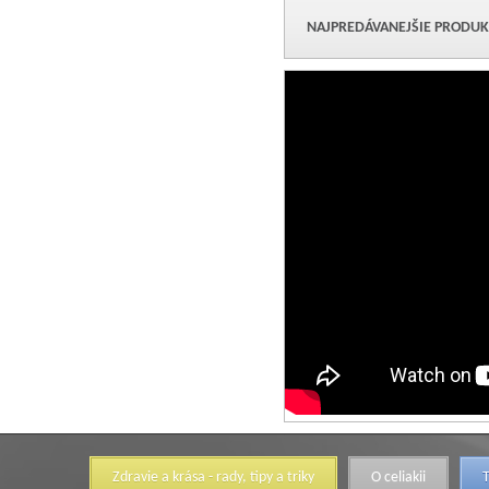
NAJPREDÁVANEJŠIE PRODUK
Zdravie a krása - rady, tipy a triky
O celiakii
T