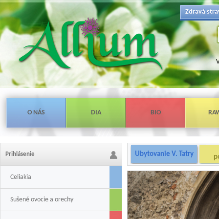
Zdravá stra
V
O NÁS
DIA
BIO
RA
Ubytovanie V. Tatry
Prihlásenie
p
Celiakia
Sušené ovocie a orechy