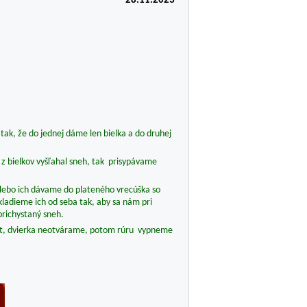
28.11.2023
tak, že do jednej dáme len bielka a do druhej
 z bielkov vyšľahal sneh, tak prisypávame
alebo ich dávame do plateného vrecúška so
ladieme ich od seba tak, aby sa nám pri
prichystaný sneh.
inút, dvierka neotvárame, potom rúru vypneme