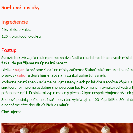
Snehové pusinky
Ingrediencie
2 ks bielka z vajec
120 g práškového cukru
Postup
Surové čerstvé vajcia rozklepneme na dve časti a rozdelíme ich do dvoch misiek 
žĺtka, tie použijeme na úplne iný recept.
Bielka z
vajec
, ktoré sme si dali do misky začneme šľahať mixérom. Keď sa nám
práškový
cukor
a došľaháme, aby nám vznikol úplne tuhý sneh.
Poriadne pevný sneh kladieme na vymastený plech po lyžičke a robíme kôpku, 
špičkou a formujeme ozdobnú snehovú pusinku. Robíme ich rovnakej veľkosti a k
pečení nezlepili. Pusinkami vyplníme celý plech až kým nespotrebujeme všetok 
Snehové pusinky pečieme až sušíme v rúre vyhriatej na 100 °C približne 30 m
a necháme ešte dosušiť ďalších 20 minút.
Okoštujeme!