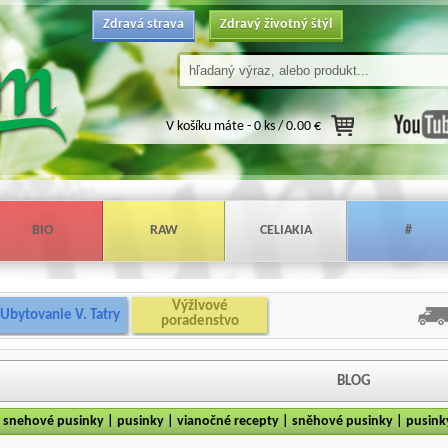
Zdravá strava
Zdravý životný štýl
V košíku máte -
0 ks / 0.00 €
BIO
RAW
CELIAKIA
#
Výživové
Ubytovanie V. Tatry
poradenstvo
BLOG
snehové pusinky | pusinky | vianočné recepty | sněhové pusinky | pusinky