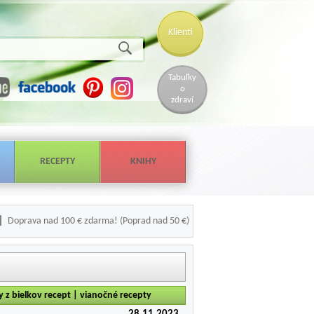
Klienti
Tabuľky
o
zdraví
RECEPTY
KNIHY
Doprava nad 100 € zdarma! (Poprad nad 50 €)
 z bielkov recept | vianočné recepty