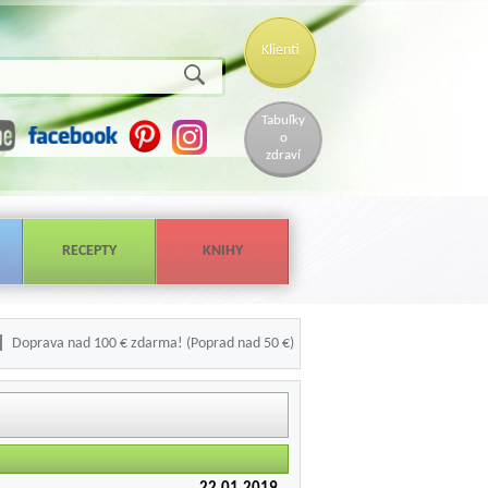
Klienti
Tabuľky
o
zdraví
RECEPTY
KNIHY
Doprava nad 100 € zdarma! (Poprad nad 50 €)