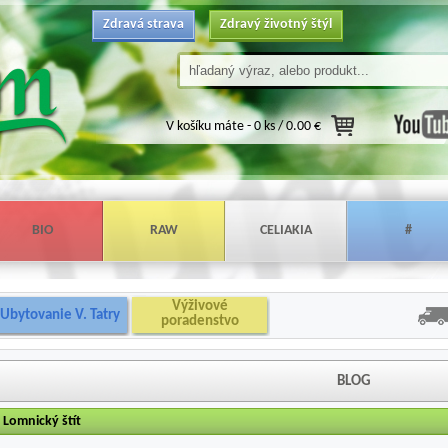
Zdravá strava
Zdravý životný štýl
V košíku máte -
0 ks / 0.00 €
BIO
RAW
CELIAKIA
#
Výživové
Ubytovanie V. Tatry
poradenstvo
BLOG
Lomnický štít