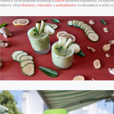
Uhorka a citrón príjemne ochladzujú a
zázvor
prehrieva organizmus. Po takýchto
výborný zdroj
vitamínov
,
minerálov
a
antioxidantov
na detoxikáciu a očistu o