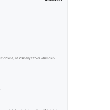
31.03.2019
u z citróna, nastrúhaný zázvor /ďumbier/.
.