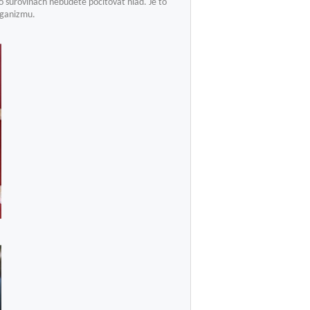
 surovinách nebudete pociťovať hlad. Je to
rganizmu.