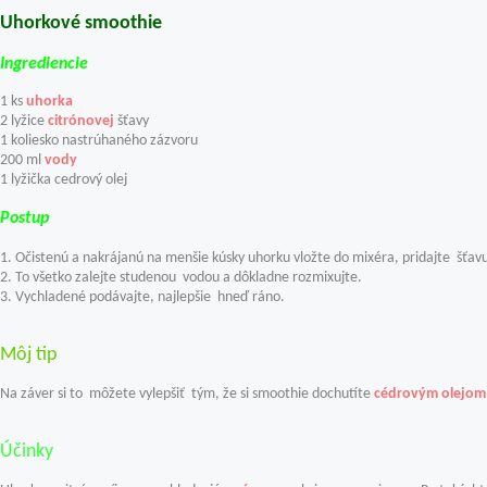
Uhorkové smoothie
Ingrediencie
1 ks
uhorka
2 lyžice
citrónovej
šťavy
1 koliesko nastrúhaného zázvoru
200 ml
vody
1 lyžička cedrový olej
Postup
1. Očistenú a nakrájanú na menšie kúsky uhorku vložte do mixéra, pridajte šťav
2. To všetko zalejte studenou vodou a dôkladne rozmixujte.
3. Vychladené podávajte, najlepšie hneď ráno.
Môj tip
N
a záver si to
môžete v
ylepšiť tým, že si smoothie dochutíte
cédrovým olejom
Účinky