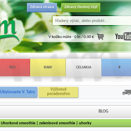
Zdravá strava
Zdravý životný štýl
V košíku máte -
0 ks / 0.00 €
BIO
RAW
CELIAKIA
#
Výživové
Ubytovanie V. Tatry
poradenstvo
BLOG
Uhorkové smoothie | zeleninové smoothie | uhorky