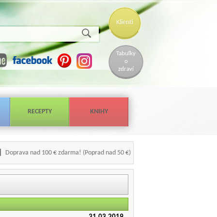
Klienti
Tabuľky
o
zdraví
RECEPTY
KNIHY
Doprava nad 100 € zdarma! (Poprad nad 50 €)