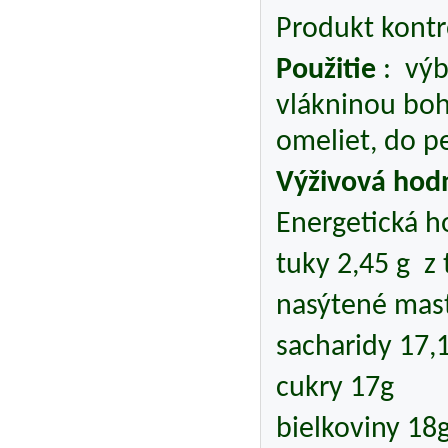
Produkt kontr
Použitie
: výb
vlákninou boh
omeliet, do p
Výživová hod
Energetická h
tuky 2,45 g z
nasýtené mast
sacharidy 17,
cukry 17g
bielkoviny 18