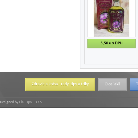
5,50 €
s DPH
Zdravie a krása - rady, tipy a triky
O celiakii
T
Designed by
Elall spol., s r.o.