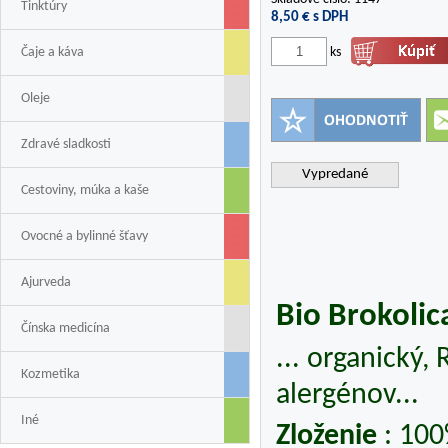
Tinktúry
8,50
€ s DPH
Čaje a káva
ks
Oleje
Zdravé sladkosti
Vypredané
Cestoviny, múka a kaše
Ovocné a bylinné šťavy
Ajurveda
Bio Brokolic
Čínska medicína
... organický,
Kozmetika
alergénov...
Iné
Zloženie
: 100