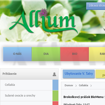
Zdravá stra
V
O NÁS
DIA
BIO
RA
Ubytovanie V. Tatry
Prihlásenie
p
Celiakia
Domov
Celiakia
Sušené ovocie a orechy
Brokolicový prášok BioMenu 
Skladové číslo:
1147