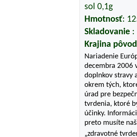
sol 0,1g
Hmotnosť
: 1
Skladovanie
:
Krajina pôvo
Nariadenie Euró
decembra 2006 v
doplnkov stravy 
okrem tých, ktor
úrad pre bezpečn
tvrdenia, ktoré 
účinky. Informác
preto musíte naš
„zdravotné tvrde