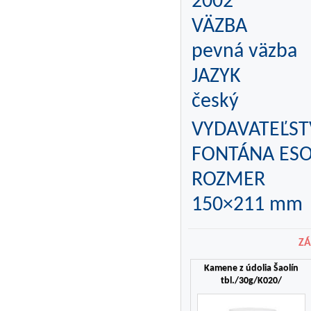
2002
VÄZBA
pevná väzba
JAZYK
český
VYDAVATEĽS
FONTÁNA ES
ROZMER
150×211 mm
ZÁ
Kamene z údolia Šaolín
tbl./30g/K020/