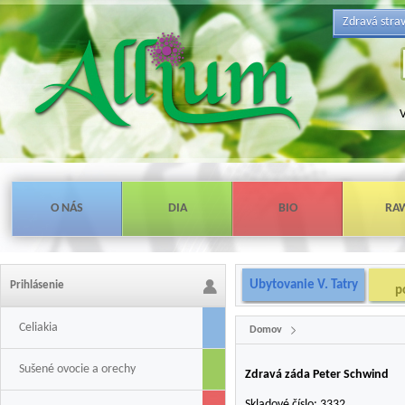
Zdravá stra
V
O NÁS
DIA
BIO
RA
Ubytovanie V. Tatry
Prihlásenie
p
Celiakia
Domov
Sušené ovocie a orechy
Zdravá záda Peter Schwind
Skladové číslo:
3332