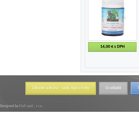
14,00 €
s DPH
Zdravie a krása - rady, tipy a triky
O celiakii
T
Designed by
Elall spol., s r.o.