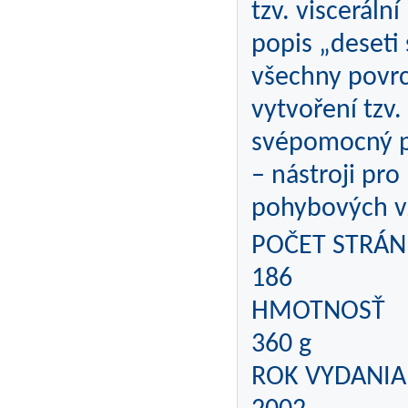
tzv. viscerál
popis „deseti 
všechny povrc
vytvoření tzv.
svépomocný p
– nástroji pr
pohybových v
POČET STRÁN
186
HMOTNOSŤ
360 g
ROK VYDANIA