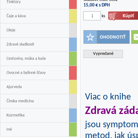
Tinktúry
15,00
€ s DPH
Čaje a káva
ks
Oleje
Zdravé sladkosti
Vypredané
Cestoviny, múka a kaše
Ovocné a bylinné šťavy
Ajurveda
Viac o knihe
Čínska medicína
Zdravá zád
Kozmetika
jsou symptomem
Iné
metod, jak ús