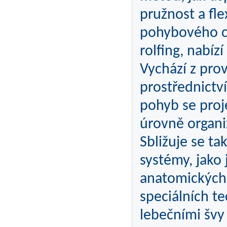
pružnost a fle
pohybového cv
rolfing, nabíz
Vychází z prov
prostřednictv
pohyb se proj
úrovně organ
Sbližuje se ta
systémy, jako 
anatomických 
speciálních te
lebečními švy