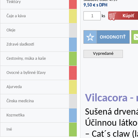
Tinktúry
9,50
€ s DPH
Čaje a káva
ks
Oleje
Zdravé sladkosti
Vypredané
Cestoviny, múka a kaše
Ovocné a bylinné šťavy
Ajurveda
Vilcacora -
Čínska medicína
Sušená drvená 
Kozmetika
Účinnou látkou
Iné
– Cat´s claw (