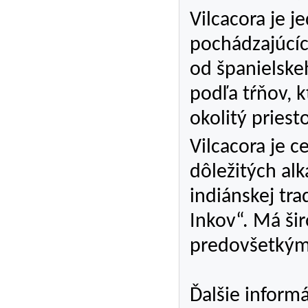
Vilcacora je j
pochádzajúcíc
od španielske
podľa tŕňov, k
okolitý priest
Vilcacora je 
dôležitých al
indiánskej tra
Inkov“. Má ši
predovšetký
Ďalšie inform