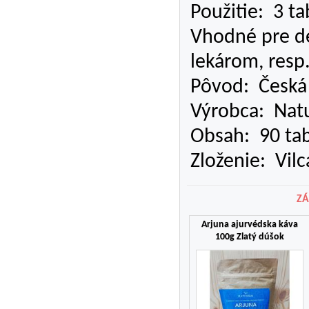
Použitie: 3 t
Vhodné pre de
lekárom, resp
Pôvod: Česká 
Výrobca: Natu
Obsah: 90 tab
Zloženie: Vil
ZÁ
Arjuna ajurvédska káva
100g Zlatý dúšok