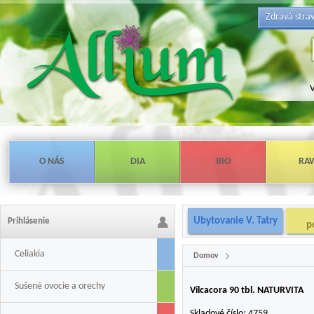
Zdravá stra
V
O NÁS
DIA
BIO
RA
Ubytovanie V. Tatry
Prihlásenie
p
Celiakia
Domov
Sušené ovocie a orechy
Vilcacora 90 tbl. NATURVITA
Skladové číslo:
4759