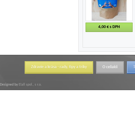
4,00 €
s DPH
Zdravie a krása - rady, tipy a triky
O celiakii
T
Designed by
Elall spol., s r.o.