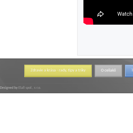
Zdravie a krása - rady, tipy a triky
O celiakii
T
Designed by
Elall spol., s r.o.