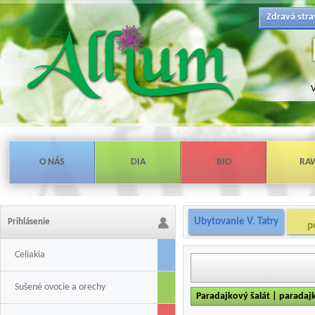
Zdravá stra
V
O NÁS
DIA
BIO
RA
Ubytovanie V. Tatry
Prihlásenie
p
Celiakia
Sušené ovocie a orechy
Paradajkový šalát | paradajko