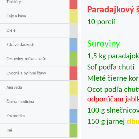
Tinktúry
Paradajkový š
Čaje a káva
10 porcií
Oleje
Suroviny
Zdravé sladkosti
1,5 kg paradajok
Cestoviny, múka a kaše
Soľ podľa chuti
Ovocné a bylinné šťavy
Mleté čierne kor
Ajurveda
Ocot podľa chu
odporúčam jablk
Čínska medicína
100 g slnečnico
Kozmetika
150 g jarnej
cib
Iné