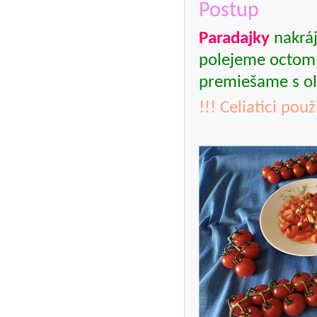
Postup
Paradajky
nakrá
polejeme octom,
premiešame s ol
!!! Celiatici pou