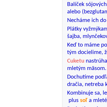
Balíček sójových
alebo (bezglut
Necháme ich do
Plátky vyžmýka
šajba, mlynčeko
Keď to máme po
tým docielime, ž
Cuketu
nastrúha
mletým mäsom.
Dochutíme podľa
dračia, netreba 
Kombinuje sa, le
plus
soľ
a mleté