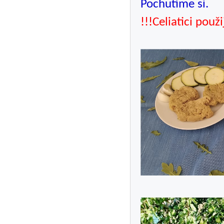
Pochutíme si.
!!!Celiatici použ