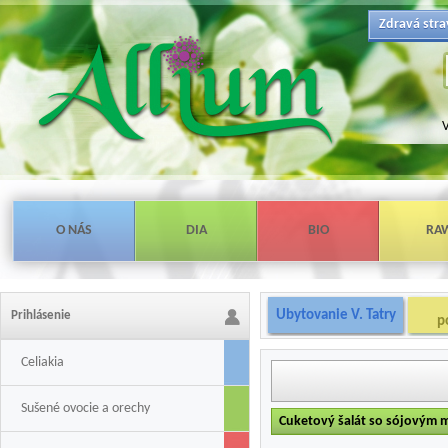
Zdravá stra
V
O NÁS
DIA
BIO
RA
Ubytovanie V. Tatry
Prihlásenie
p
Celiakia
Sušené ovocie a orechy
Cuketový šalát so sójovým m