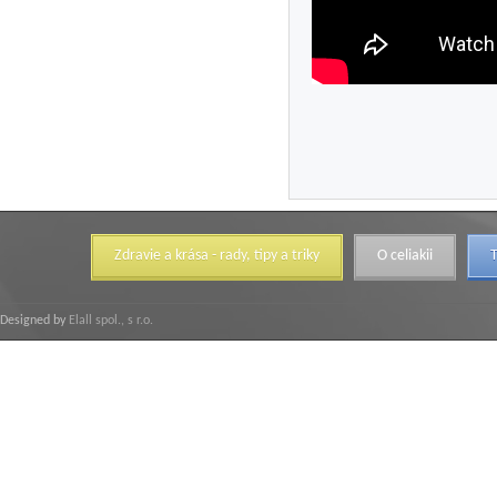
Zdravie a krása - rady, tipy a triky
O celiakii
T
Designed by
Elall spol., s r.o.