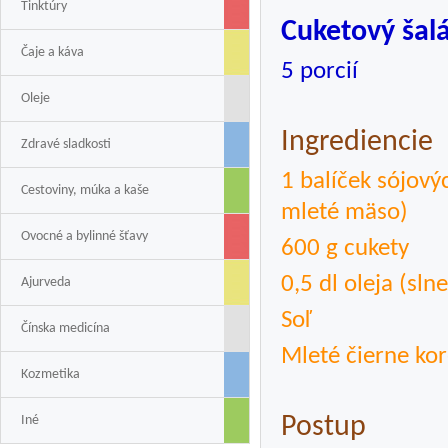
Tinktúry
Cuketový šal
Čaje a káva
5 porcií
Oleje
Ingrediencie
Zdravé sladkosti
1 balíček sójov
Cestoviny, múka a kaše
mleté mäso)
Ovocné a bylinné šťavy
600 g cukety
0,5 dl oleja (sl
Ajurveda
Soľ
Čínska medicína
Mleté čierne ko
Kozmetika
Iné
Postup