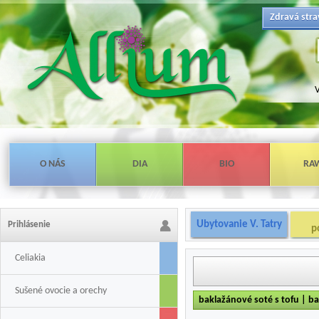
Zdravá stra
V
O NÁS
DIA
BIO
RA
Ubytovanie V. Tatry
Prihlásenie
p
Celiakia
Sušené ovocie a orechy
baklažánové soté s tofu | ba