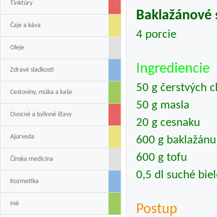
Tinktúry
Baklažánové s
Čaje a káva
4 porcie
Oleje
Ingrediencie
Zdravé sladkosti
50 g čerstvých ch
Cestoviny, múka a kaše
50 g masla
Ovocné a bylinné šťavy
20 g cesnaku
Ajurveda
600 g baklažánu
600 g tofu
Čínska medicína
0,5 dl suché bie
Kozmetika
Iné
Postup