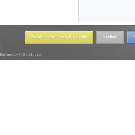
Zdravie a krása - rady, tipy a triky
O celiakii
T
Designed by
Elall spol., s r.o.