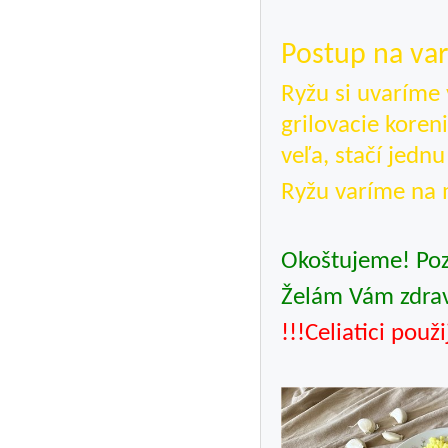
Postup na va
Ryžu si uvaríme
grilovacie koren
veľa, stačí jednu
Ryžu varíme na 
Okoštujeme! Poz
Želám Vám zdrav
!!!Celiatici použ