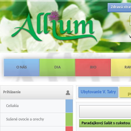
Zdravá stra
V
O NÁS
DIA
BIO
RA
Ubytovanie V. Tatry
Prihlásenie
p
Celiakia
Sušené ovocie a orechy
Paradajkový šalát s cuketou 