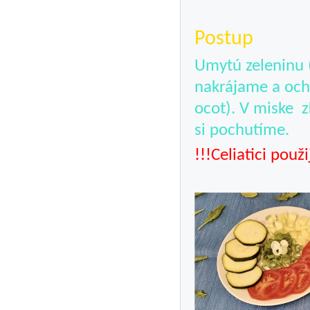
Postup
Umytú zeleninu 
nakrájame a och
ocot). V miske z
si pochutíme.
!!!Celiatici použ