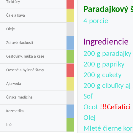
Tinktúry
Paradajkový š
Čaje a káva
4 porcie
Oleje
Ingrediencie
Zdravé sladkosti
200 g paradajky
Cestoviny, múka a kaše
200 g papriky
Ovocné a bylinné šťavy
200 g cukety
Ajurveda
200 g cibuľky aj
Soľ
Čínska medicína
Ocot
!!!Celiatic
Kozmetika
Olej
Iné
Mleté čierne ko