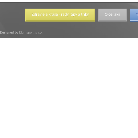
Zdravie a krása - rady, tipy a triky
O celiakii
T
Designed by
Elall spol., s r.o.