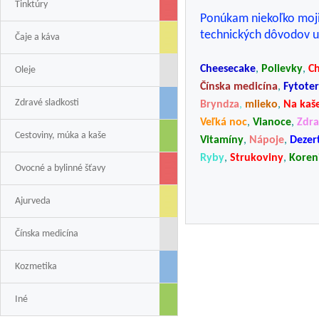
Tinktúry
Ponúkam niekoľko mojic
technických dôvodov u
Čaje a káva
Cheesecake
,
Polievky
,
Ch
Oleje
Čínska medicína
,
Fytote
Zdravé sladkosti
Bryndza
,
mlieko
,
Na kaš
Veľká noc
,
Vianoce
,
Zdra
Cestoviny, múka a kaše
Vitamíny
,
Nápoje
,
Dezer
Ryby
,
Strukoviny
,
Koren
Ovocné a bylinné šťavy
Ajurveda
Čínska medicína
Kozmetika
Iné