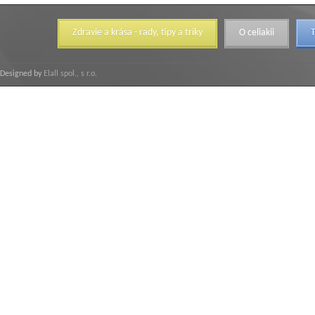
Zdravie a krása - rady, tipy a triky
O celiakii
T
Designed by
Elall spol., s r.o.