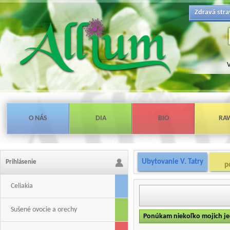
Zdravá stra
V
O NÁS
DIA
BIO
RA
Ubytovanie V. Tatry
Prihlásenie
p
Celiakia
Sušené ovocie a orechy
Ponúkam niekoľko mojich j